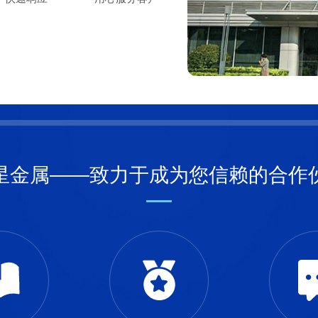
星金属——致力于成为您信赖的合作