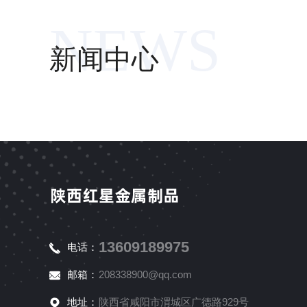
NEWS
新闻中心
查看详情
13609189975
电话：
邮箱：
208338900@qq.com
地址：
陕西省咸阳市渭城区广德路929号